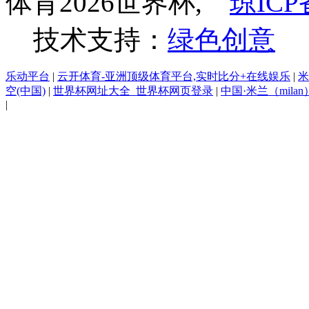
体育2026世界杯,
琼ICP
技术支持：
绿色创意
乐动平台
|
云开体育-亚洲顶级体育平台,实时比分+在线娱乐
|
米
空(中国)
|
世界杯网址大全_世界杯网页登录
|
中国·米兰（mila
|