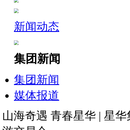
新闻动态
集团新闻
集团新闻
媒体报道
山海奇遇 青春星华 | 星华