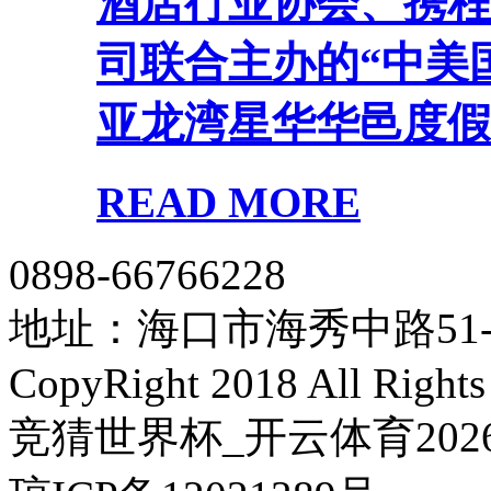
酒店行业协会、携程
司联合主办的“中美
亚龙湾星华华邑度假酒
READ MORE
0898-66766228
地址：海口市海秀中路51-
CopyRight 2018 All Rights
竞猜世界杯_开云体育202