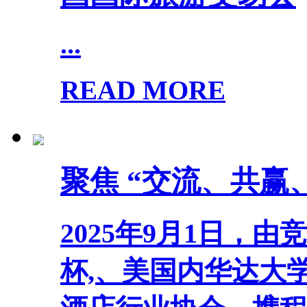
...
READ MORE
聚焦 “交流、共赢
2025年9月1日，由
杯,、美国内华达大