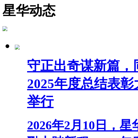
星华动态
守正出奇谋新篇，同
2025年度总结表彰
举行
2026年2月10日